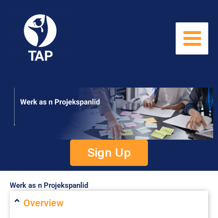
Skip
to
content
Sign Up
Werk as n Projekspanlid
Overview